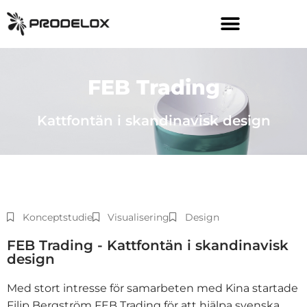
Skip
to
content
FEB Trading
Kattfontän i skandinavisk design
Konceptstudie
Visualisering
Design
FEB Trading - Kattfontän i skandinavisk
design
Med stort intresse för samarbeten med Kina startade
Filip Bergström FEB Trading för att hjälpa svenska