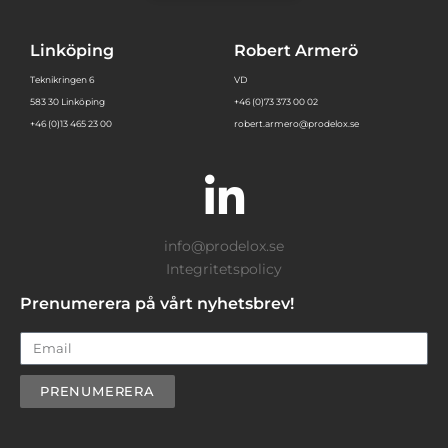
Linköping
Robert Armerö
Teknikringen 6
VD
583 30 Linköping
+46 (0)73 373 00 02
+46 (0)13 465 23 00
robert.armero@prodelox.se
info@prodelox.se
Integritetspolicy
Prenumerera på vårt nyhetsbrev!
PRENUMERERA