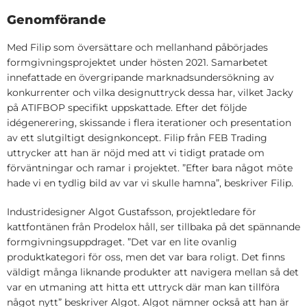
Genomförande
Med Filip som översättare och mellanhand påbörjades
formgivningsprojektet under hösten 2021. Samarbetet
innefattade en övergripande marknadsundersökning av
konkurrenter och vilka designuttryck dessa har, vilket Jacky
på ATIFBOP specifikt uppskattade. Efter det följde
idégenerering, skissande i flera iterationer och presentation
av ett slutgiltigt designkoncept. Filip från FEB Trading
uttrycker att han är nöjd med att vi tidigt pratade om
förväntningar och ramar i projektet. ”Efter bara något möte
hade vi en tydlig bild av var vi skulle hamna”, beskriver Filip.
Industridesigner Algot Gustafsson, projektledare för
kattfontänen från Prodelox håll, ser tillbaka på det spännande
formgivningsuppdraget. ”Det var en lite ovanlig
produktkategori för oss, men det var bara roligt. Det finns
väldigt många liknande produkter att navigera mellan så det
var en utmaning att hitta ett uttryck där man kan tillföra
något nytt” beskriver Algot. Algot nämner också att han är