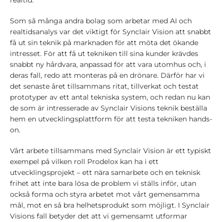
realtid.
Som så många andra bolag som arbetar med AI och
realtidsanalys var det viktigt för Synclair Vision att snabbt
få ut sin teknik på marknaden för att möta det ökande
intresset. För att få ut tekniken till sina kunder krävdes
snabbt ny hårdvara, anpassad för att vara utomhus och, i
deras fall, redo att monteras på en drönare. Därför har vi
det senaste året tillsammans ritat, tillverkat och testat
prototyper av ett antal tekniska system, och redan nu kan
de som är intresserade av Synclair Visions teknik beställa
hem en utvecklingsplattform för att testa tekniken hands-
on.
Vårt arbete tillsammans med Synclair Vision är ett typiskt
exempel på vilken roll Prodelox kan ha i ett
utvecklingsprojekt – ett nära samarbete och en teknisk
frihet att inte bara lösa de problem vi ställs inför, utan
också forma och styra arbetet mot vårt gemensamma
mål, mot en så bra helhetsprodukt som möjligt. I Synclair
Visions fall betyder det att vi gemensamt utformar