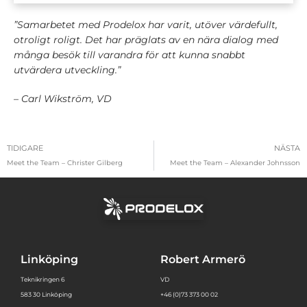
”Samarbetet med Prodelox har varit, utöver värdefullt,
otroligt roligt. Det har präglats av en nära dialog med
många besök till varandra för att kunna snabbt
utvärdera utveckling.”
–
Carl Wikström, VD
TIDIGARE
NÄSTA
Meet the Team – Christer Gilberg
Meet the Team – Alexander Johnsson
Linköping
Robert Armerö
Teknikringen 6
VD
583 30 Linköping
+46 (0)73 373 00 02