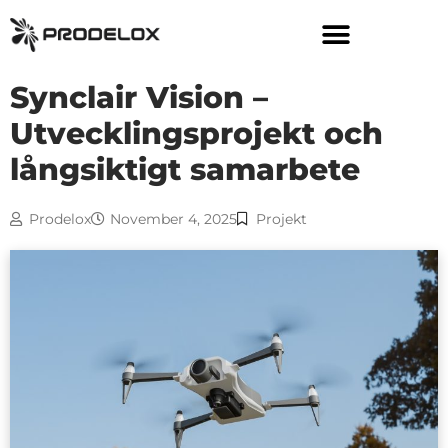
Skip
to
content
Synclair Vision –
Utvecklingsprojekt och
långsiktigt samarbete
Prodelox
November 4, 2025
Projekt